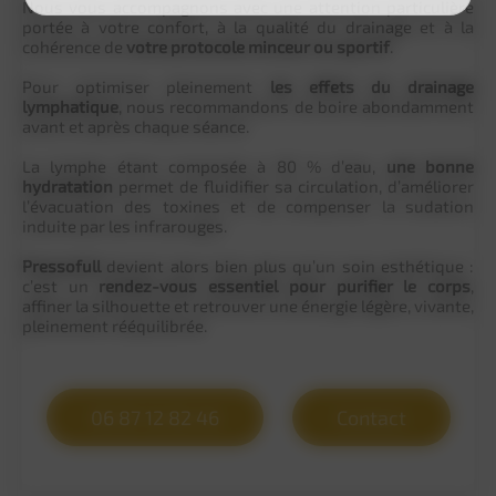
Nous vous accompagnons avec une attention particulière
portée à votre confort, à la qualité du drainage et à la
cohérence de
votre protocole minceur ou sportif
.
Pour optimiser pleinement
les effets du drainage
lymphatique
, nous recommandons de boire abondamment
avant et après chaque séance.
La lymphe étant composée à 80 % d’eau,
une bonne
hydratation
permet de fluidifier sa circulation, d’améliorer
l’évacuation des toxines et de compenser la sudation
induite par les infrarouges.
Pressofull
devient alors bien plus qu’un soin esthétique :
c’est un
rendez-vous essentiel pour purifier le corps
,
affiner la silhouette et retrouver une énergie légère, vivante,
pleinement rééquilibrée.
06 87 12 82 46
Contact