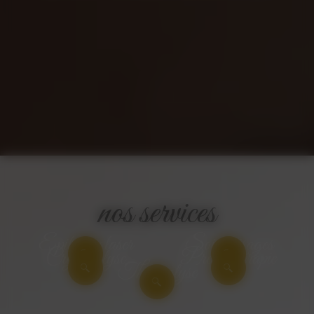
nos services
Epilation laser
Soins visages
Cryolipolyse
Pressothérapie
Thermolyse