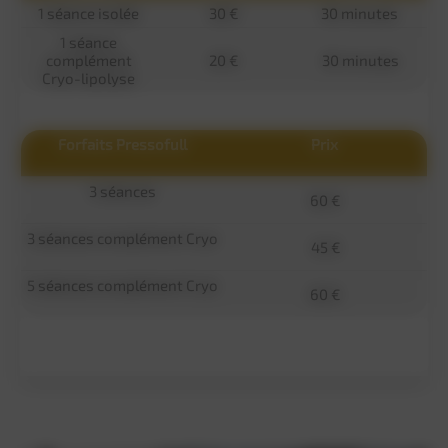
1 séance isolée
30 €
30 minutes
1 séance
complément
20 €
30 minutes
Cryo-lipolyse
Forfaits Pressofull
Prix
3 séances
60 €
3 séances complément Cryo
45 €
5 séances complément Cryo
60 €