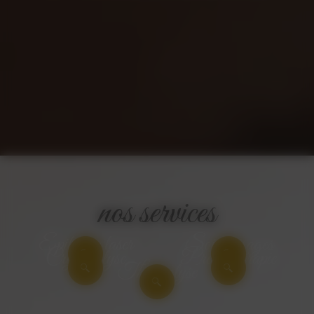
nos services
Epilation laser
Soins visages
Cryolipolyse
Pressothérapie
Thermolyse