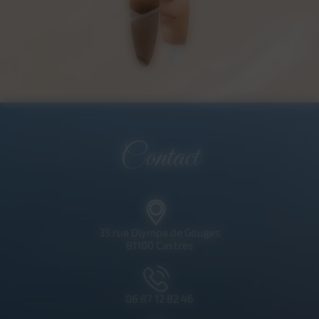
Contact
35 rue Olympe de Gouges
81100 Castres
06 87 12 82 46